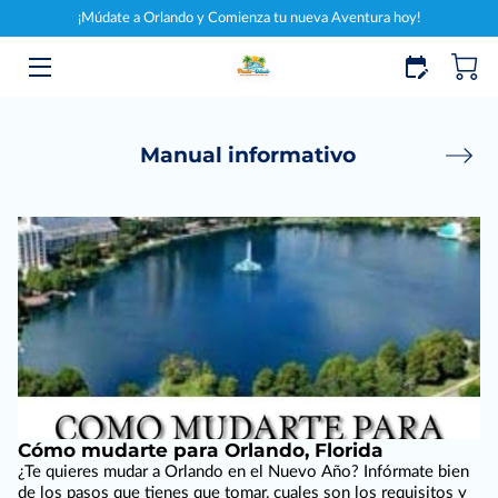
¡Múdate a Orlando y Comienza tu nueva Aventura hoy!
INICIO
SERVICIOS
Manual informativo
MI MANUAL
CONÓCEME
BLOG
CONTACTO
MERCANCÍA
Cómo mudarte para Orlando, Florida
ENTRENAMIENTO/COACHING
¿Te quieres mudar a Orlando en el Nuevo Año? Infórmate bien
de los pasos que tienes que tomar, cuales son los requisitos y