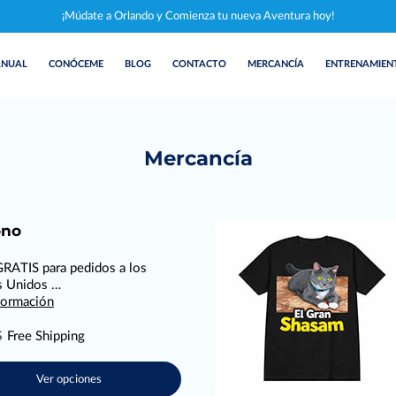
¡Múdate a Orlando y Comienza tu nueva Aventura hoy!
ANUAL
CONÓCEME
BLOG
CONTACTO
MERCANCÍA
ENTRENAMIEN
Mercancía
ono
RATIS para pedidos a los
s Unidos …
formación
$
Free Shipping
Ver opciones