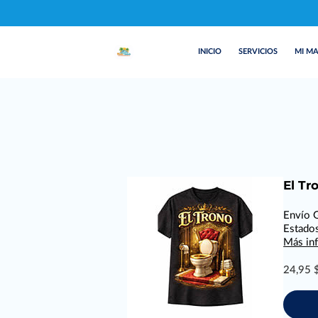
INICIO
SERVICIOS
MI M
El Tr
Envío G
Estado
Más in
24,95 